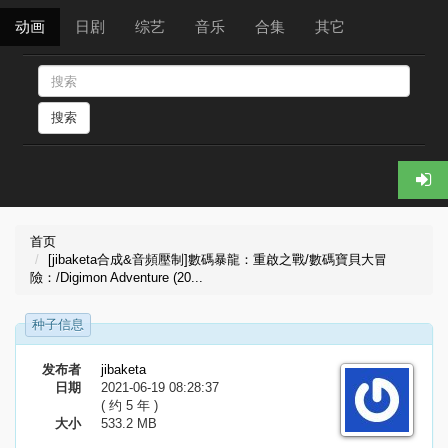
动画
日剧
综艺
音乐
合集
其它
搜索
首页
[jibaketa合成&音頻壓制]數碼暴龍：重啟之戰/數碼寶貝大冒
險：/Digimon Adventure (20...
种子信息
发布者
jibaketa
日期
2021-06-19 08:28:37
( 约 5 年 )
大小
533.2 MB