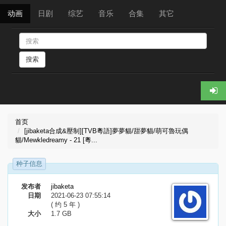
动画
日剧
综艺
音乐
合集
其它
搜索
首页
[jibaketa合成&壓制][TVB粵語]夢夢貓/甜夢貓/萌可魯玩偶
貓/Mewkledreamy - 21 [粵...
种子信息
发布者
jibaketa
日期
2021-06-23 07:55:14
( 约 5 年 )
大小
1.7 GB