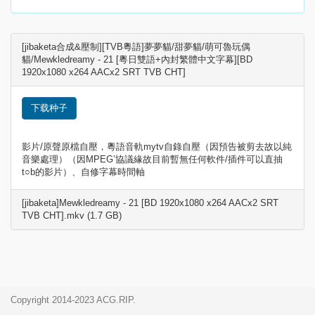
[jibaketa合成&壓制][TVB粵語]夢夢貓/甜夢貓/萌可魯玩偶
貓/Mewkledreamy - 21 [粵日雙語+內封繁體中文字幕][BD
1920x1080 x264 AACx2 SRT TVB CHT]
下载种子
影片/原聲原檔自壓，粵語音軌mytv自錄自壓（因預告被剪去故以純
音樂處理）（因MPEG’協議緣故目前暫無任何軟件/插件可以直抽
t○b的影片）、自修字幕時間軸
[jibaketa]Mewkledreamy - 21 [BD 1920x1080 x264 AACx2 SRT
TVB CHT].mkv (1.7 GB)
Copyright 2014-2023 ACG.RIP.