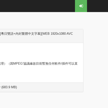
7 [粵日雙語+內封繁體中文字幕][WEB 1920x1080 AVC
樂處理）（因MPEG’協議緣故目前暫無任何軟件/插件可以直
 (683.9 MB)