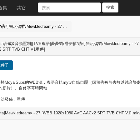
合集
其它
搜索
魯玩偶貓/Mewkledreamy - 27 ...
aketa合成&音頻壓制][TVB粵語]夢夢貓/甜夢貓/萌可魯玩偶貓/Mewkledreamy - 2
2 SRT TVB CHT V1重傳]
载种子
於MoyaiSubs的WEB源，粵語音軌mytv自錄自壓（因預告被剪去故以純音
b的影片）、自修字幕時間軸
無法發佈，重傳
keta]Mewkledreamy - 27 [WEB 1920x1080 AVC AACx2 SRT TVB CHT V1].mkv