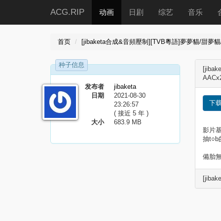
ACG.RIP
动画
日剧
综艺
音乐
首页
[jibaketa合成&音頻壓制][TVB粵語]夢夢貓/甜夢貓/萌可
种子信息
[jib
AACx
发布者
jibaketa
日期
2021-08-30
下
23:26:57
( 接近 5 年 )
大小
683.9 MB
影片基
抽t○
備胎
[jiba