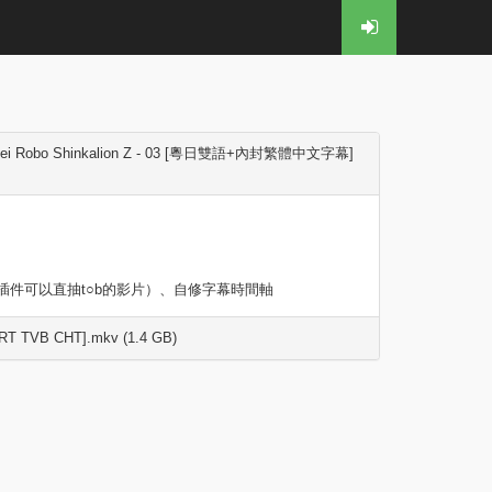
i Robo Shinkalion Z - 03 [粵日雙語+內封繁體中文字幕]
/插件可以直抽t○b的影片）、自修字幕時間軸
 SRT TVB CHT].mkv (1.4 GB)