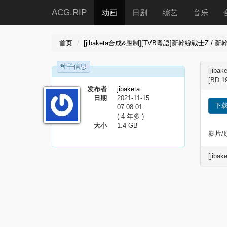
ACG.RIP
动画
日剧
综艺
音乐
首页
[jibaketa合成&壓制][TVB粵語]新幹線戰士Z / 新幹線
种子信息
[jib
[BD 1
发布者
jibaketa
日期
2021-11-15
下
07:08:01
( 4 年多 )
大小
1.4 GB
影片/
[jiba