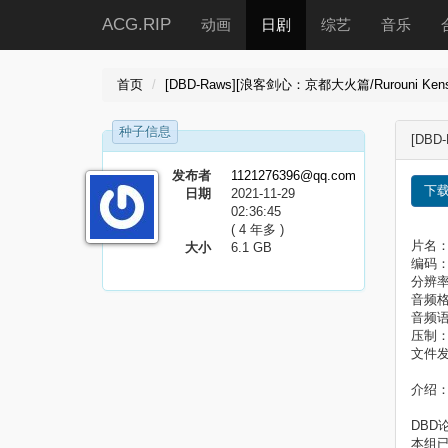
ACG.RIP
动画
日剧
综艺
音乐
首页
[DBD-Raws][浪客剑心：京都大火篇/Rurouni Kenshin 
种子信息
[DBD-
发布者
1121276396@qq.com
下
日期
2021-11-29
02:36:45
( 4 年多 )
片名：浪
大小
6.1 GB
编码：HE
分辨率
音频格
音频
压制
文件发
介绍：
DBD论坛
本组