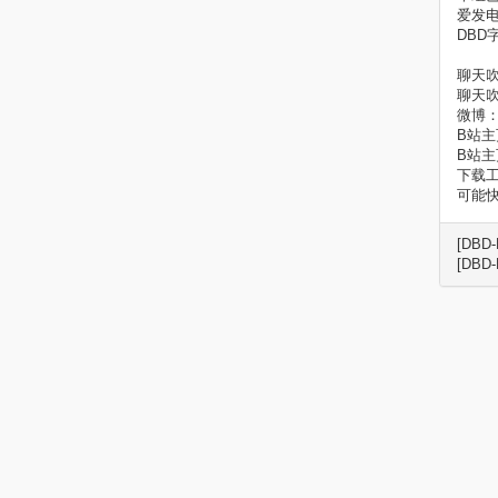
爱发电主页
DBD
聊天吹
聊天吹
微博：
B站主页1
B站主页2
下载工
可能
[DBD-
[DBD-