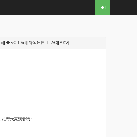
p][HEVC-10bit][简体外挂][FLAC][MKV]
，推荐大家观看哦！