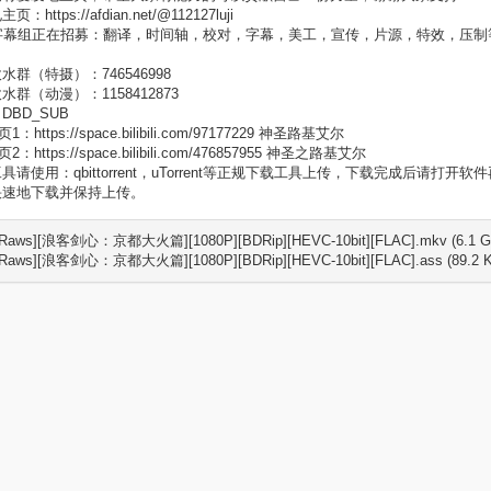
：https://afdian.net/@112127luji
字幕组正在招募：翻译，时间轴，校对，字幕，美工，宣传，片源，特效，压制等成员
水群（特摄）：746546998
水群（动漫）：1158412873
DBD_SUB
：https://space.bilibili.com/97177229 神圣路基艾尔
：https://space.bilibili.com/476857955 神圣之路基艾尔
具请使用：qbittorrent，uTorrent等正规下载工具上传，下载完成后
快速地下载并保持上传。
Raws][浪客剑心：京都大火篇][1080P][BDRip][HEVC-10bit][FLAC].mkv (6.1 G
Raws][浪客剑心：京都大火篇][1080P][BDRip][HEVC-10bit][FLAC].ass (89.2 K