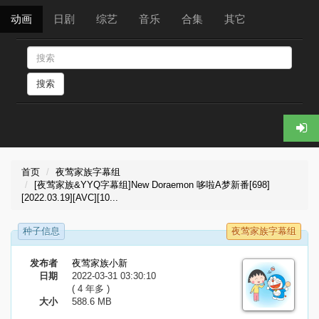
动画
日剧
综艺
音乐
合集
其它
搜索
首页
夜莺家族字幕组
[夜莺家族&YYQ字幕组]New Doraemon 哆啦A梦新番[698]
[2022.03.19][AVC][10...
种子信息
夜莺家族字幕组
发布者
夜莺家族小新
日期
2022-03-31 03:30:10
( 4 年多 )
大小
588.6 MB