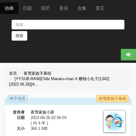
动画
日剧
综艺
音乐
合集
其它
搜索
首页
夜莺家族字幕组
[YYSUB-RAW]Chibi Maruko-chan II 樱桃小丸子[1342]
[2022.06.26][A...
种子信息
夜莺家族字幕组
发布者
夜莺家族小新
日期
2022-06-26 02:56:03
( 约 4 年 )
大小
360.1 MB