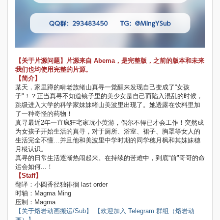
【关于片源问题】片源来自 Abema
，是完整版，之前的版本和未来
我们也均使用完整的片源。
【简介】
某天，家里蹲的啃老族绪山真寻一觉醒来发现自己变成了“女孩
子"！？正当真寻不知道镜子里的美少女是自己而陷入混乱的时候，
跳级进入大学的科学家妹妹绪山美波里出现了。她透露在饮料里加
了一种奇怪的药物！
真寻最近2年一直疯狂宅家玩小黄游，偶尔不得已才会工作！突然成
为女孩子开始生活的真寻，对于厕所、浴室、裙子、胸罩等女人的
生活完全不懂…并且他和美波里中学时期的同学穗月枫和其妹妹穗
月椛认识。
真寻的日常生活逐渐热闹起来。在持续的苦难中，到底“前"哥哥的命
运会如何...！
【Staff】
翻译：小圆香径独徘徊 last order
时轴：Magma Ming
压制：Magma
【关于熔岩动画搬运/Sub】
【欢迎加入 Telegram 群组（熔岩动
画）】