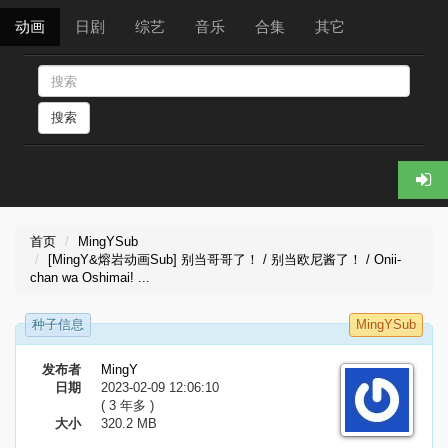
动画
日剧
综艺
音乐
合集
其它
搜索
首页
MingYSub
[MingY&熔岩动画Sub] 别当哥哥了！ / 别当欧尼酱了！ / Onii-
chan wa Oshimai! ...
种子信息
MingYSub
发布者
MingY
日期
2023-02-09 12:06:10
( 3 年多 )
大小
320.2 MB