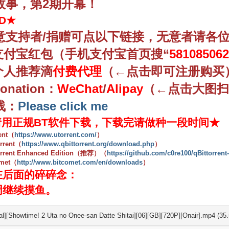
故事，第2期开幕！
D★
意支持者/捐赠可点以下链接，无意者请各
.支付宝红包（手机支付宝首页搜“
581085062
.个人推荐滴
付费代理
（←点击即可注册购买
Donation：
WeChat
/
Alipay
（
←点击大图扫
线：
Please click me
请用正规BT软件下载，
下载完请做种一段时间
★
ent（
https://www.utorrent.com/
）
orrent（
https://www.qbittorrent.org/download.php
）
orrent Enhanced Edition（推荐）（
https://github.com/c0re100/qBittorren
omet（
http://www.bitcomet.com/en/downloads
）
在后面的碎碎念：
周继续摸鱼。
al][Showtime! 2 Uta no Onee-san Datte Shitai][06][GB][720P][Onair].mp4 (35