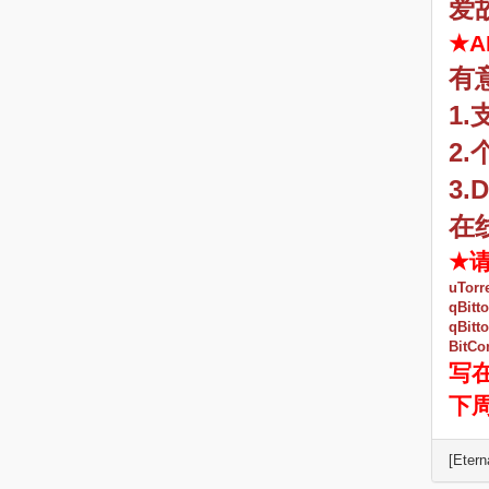
爱
★A
有
1
2
3.
在
★
uTorr
qBitt
qBitt
BitC
写
下
[Etern