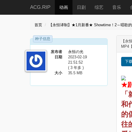
ACG.RIP
动画
日剧
综艺
音乐
首页
【永恒译制】★1月新番★ Showtime！2～唱歌的大姐姐也想
种子信息
【永恒译
MP4
发布者
永恒の光
日期
2023-02-19
下
21:51:52
( 3 年多 )
大小
35.5 MB
★
「
和
的
往