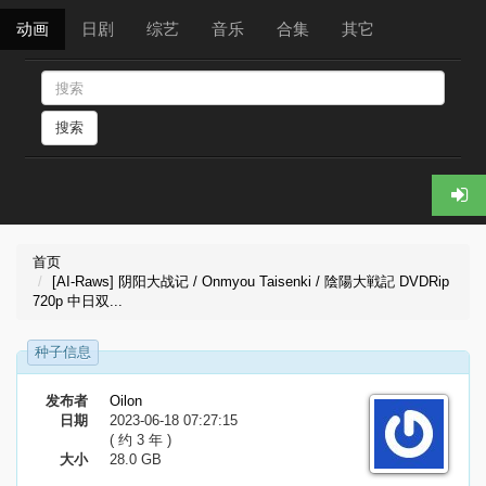
动画
日剧
综艺
音乐
合集
其它
搜索
首页
[AI-Raws] 阴阳大战记 / Onmyou Taisenki / 陰陽大戦記 DVDRip
720p 中日双...
种子信息
发布者
Oilon
日期
2023-06-18 07:27:15
( 约 3 年 )
大小
28.0 GB