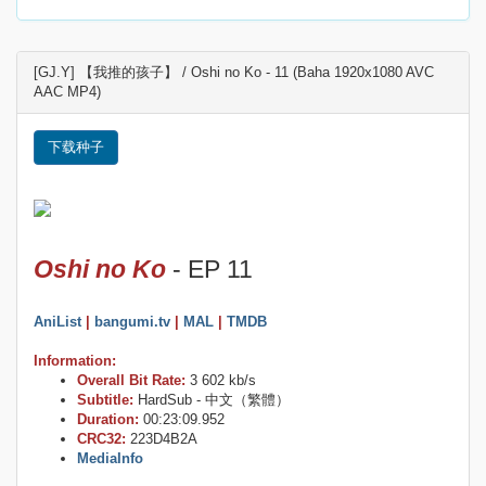
[GJ.Y] 【我推的孩子】 / Oshi no Ko - 11 (Baha 1920x1080 AVC
AAC MP4)
下载种子
Oshi no Ko
- EP 11
AniList
|
bangumi.tv
|
MAL
|
TMDB
Information:
Overall Bit Rate:
3 602 kb/s
Subtitle:
HardSub - 中文（繁體）
Duration:
00:23:09.952
CRC32:
223D4B2A
MediaInfo