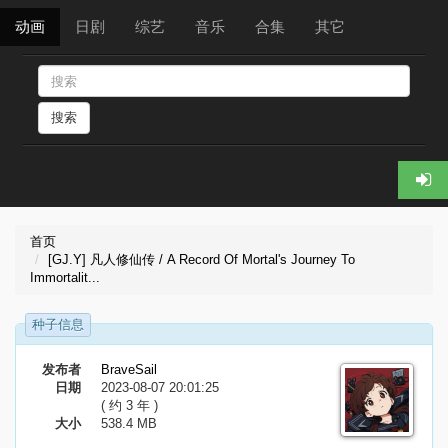
动画
日剧
综艺
音乐
合集
其它
搜索
首页
[GJ.Y] 凡人修仙传 / A Record Of Mortal's Journey To
Immortalit...
种子信息
发布者
BraveSail
日期
2023-08-07 20:01:25
( 约 3 年 )
大小
538.4 MB