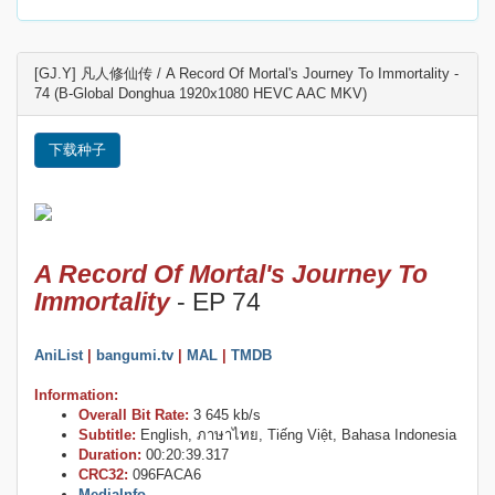
[GJ.Y] 凡人修仙传 / A Record Of Mortal's Journey To Immortality -
74 (B-Global Donghua 1920x1080 HEVC AAC MKV)
下载种子
A Record Of Mortal's Journey To
Immortality
- EP 74
AniList
|
bangumi.tv
|
MAL
|
TMDB
Information:
Overall Bit Rate:
3 645 kb/s
Subtitle:
English, ภาษาไทย, Tiếng Việt, Bahasa Indonesia
Duration:
00:20:39.317
CRC32:
096FACA6
MediaInfo