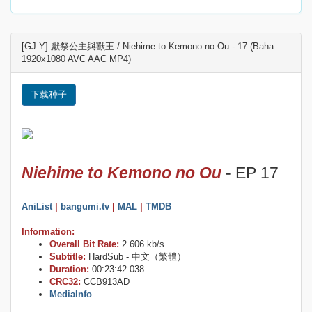
[GJ.Y] 獻祭公主與獸王 / Niehime to Kemono no Ou - 17 (Baha
1920x1080 AVC AAC MP4)
下载种子
Niehime to Kemono no Ou
- EP 17
AniList
|
bangumi.tv
|
MAL
|
TMDB
Information:
Overall Bit Rate:
2 606 kb/s
Subtitle:
HardSub - 中文（繁體）
Duration:
00:23:42.038
CRC32:
CCB913AD
MediaInfo