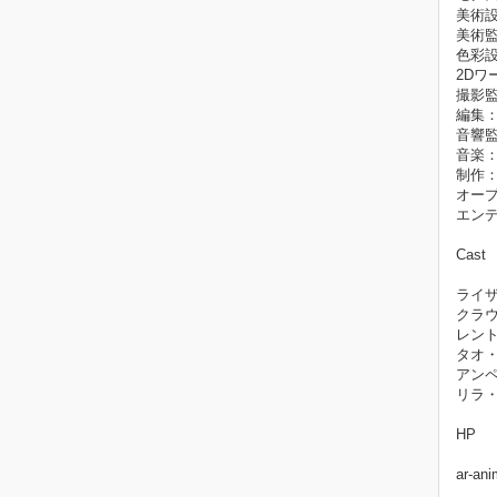
美術
美術監
色彩
2Dワ
撮影
編集：山
音響
音楽
制作
オー
エンデ
Cast
ライ
クラ
レン
タオ・
アン
リラ
HP
ar-an