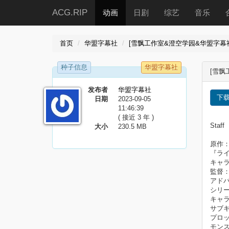
ACG.RIP
动画
日剧
综艺
音乐
首页
华盟字幕社
[雪飘工作室&澄空学园&华盟字幕社]
种子信息
华盟字幕社
[雪飘
发布者
华盟字幕社
下
日期
2023-09-05
11:46:39
( 接近 3 年 )
Staff
大小
230.5 MB
原作
『ラ
キャ
監督：
アド
シリ
キャ
サブ
プロッ
モンス