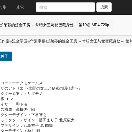
合集
其它
搜索
莱莎的炼金工房 ～常暗女王与秘密藏身处～ 第10话 MP4 720p
工作室&澄空学园&华盟字幕社]莱莎的炼金工房 ～常暗女王与秘密藏身处～ 第10话 
载种子
：コーエーテクモゲームス
イザのアトリエ 〜常闇の女王と秘密の隠れ家〜』
ラクター原案：トリダモノ
楪 エマ
バイザー：和ト湊
ーズ構成：高橋弥七郎
ラクターデザイン：下谷智之
キャラクターデザイン：藤田まり子 北原広大
プデザイン：八島祥子 原 由知
ターデザイン：秋月 彩