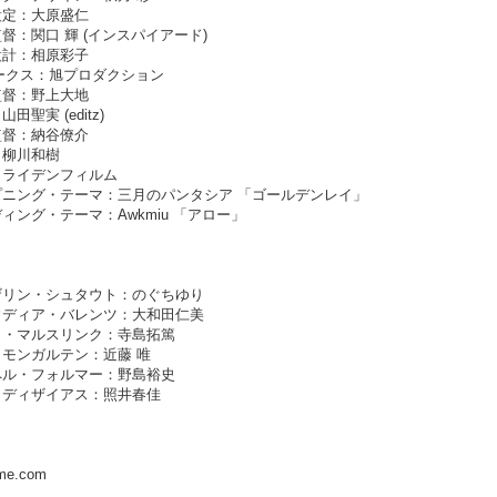
設定：大原盛仁
督：関口 輝 (インスパイアード)
設計：相原彩子
ークス：旭プロダクション
監督：野上大地
田聖実 (editz)
監督：納谷僚介
：柳川和樹
：ライデンフィルム
プニング・テーマ：三月のパンタシア 「ゴールデンレイ」
ィング・テーマ：Awkmiu 「アロー」
ザリン・シュタウト：のぐちゆり
ウディア・バレンツ：大和田仁美
ト・マルスリンク：寺島拓篤
モンガルテン：近藤 唯
ペル・フォルマー：野島裕史
・ディザイアス：照井春佳
ime.com