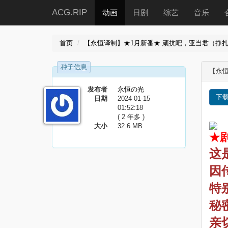
ACG.RIP
动画
日剧
综艺
音乐
首页
【永恒译制】★1月新番★ 顽抗吧，亚当君（挣扎吧，亚当） /
种子信息
【永恒译
发布者
永恒の光
下
日期
2024-01-15
01:52:18
( 2 年多 )
大小
32.6 MB
★
这
因
特
秘
亲