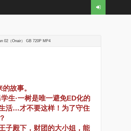
2（Onair） GB 720P MP4
来的故事。
学生·一树是唯一避免ED化的
生活…才不要这样！为了守住
？
王子殿下，财团的大小姐，能