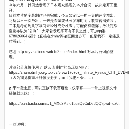
今年六月，我偶然发现了日本观众整理的本片台词，故决定开工重
译。
目前本片的字幕制作已告完成，今后暂定以一周一集的速度放出。
之所以不一次放出，一来是希望能延长发布时间，改善传播效果，
二来是考虑到此字幕尚未经过充分检查，可能仍有疏漏，故决定缓
慢发布以为"公测"，大家若发现字幕有不妥之处，可加qq群
678026064 探讨（直接在dmhy评论区回复亦可，但是我不一定能及
时看到。）
感谢 http://ryviuslines.web.fc2.com/index.html 对本片台词的整
理。
片源部分直接使用了 默认值 制作的高压版MKV：
https://share.dmhy.org/topics/view/176767_Infinite_Ryvius_CHT_D
（因为我觉得重压好像没必要，而且我也不会……）
如果bt没速度，可以直接下载百度盘（仅字幕——一带上视频文件
链接就失效）：
https://pan.baidu.com/s/1_MXo2Msld1b52QvCuDs3QQ?pwd=cz0t
________
一些说明：