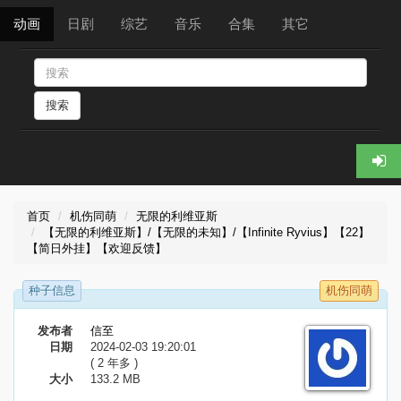
动画
日剧
综艺
音乐
合集
其它
搜索
首页
机伤同萌
无限的利维亚斯
【无限的利维亚斯】/【无限的未知】/【Infinite Ryvius】【22】
【简日外挂】【欢迎反馈】​
种子信息
机伤同萌
发布者
信至
日期
2024-02-03 19:20:01
( 2 年多 )
大小
133.2 MB