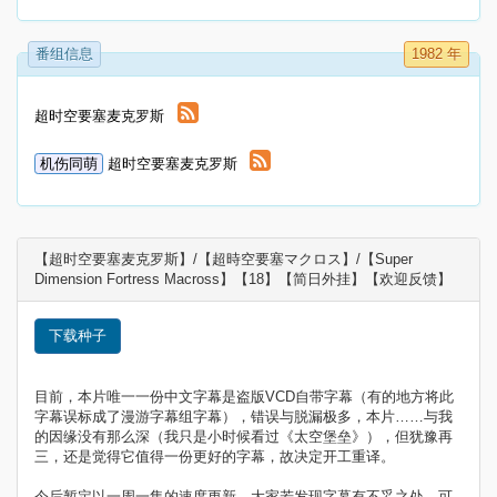
番组信息
1982 年
超时空要塞麦克罗斯
机伤同萌
超时空要塞麦克罗斯
【超时空要塞麦克罗斯】/【超時空要塞マクロス】/【Super
Dimension Fortress Macross】【18】【简日外挂】【欢迎反馈】​
下载种子
目前，本片唯一一份中文字幕是盗版VCD自带字幕（有的地方将此
字幕误标成了漫游字幕组字幕），错误与脱漏极多，本片……与我
的因缘没有那么深（我只是小时候看过《太空堡垒》），但犹豫再
三，还是觉得它值得一份更好的字幕，故决定开工重译。
今后暂定以一周一集的速度更新。大家若发现字幕有不妥之处，可