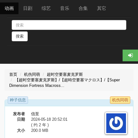
动画
日剧
综艺
音乐
合集
其它
搜索
首页
机伤同萌
超时空要塞麦克罗斯
【超时空要塞麦克罗斯】/【超時空要塞マクロス】/【Super
Dimension Fortress Macross...
种子信息
机伤同萌
发布者
信至
日期
2024-05-18 20:52:01
( 约 2 年 )
大小
200.0 MB