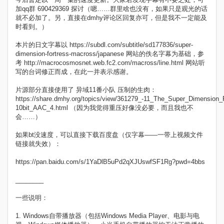
加qq群 690429369 探讨（嗯……群里啥也没有，如果只是观光的话
就不必加了。另，直接在dmhy评论区回复亦可，但是我不一定能及
时看到。）
本片的日文字幕以 https://subdl.com/subtitle/sd177836/super-
dimension-fortress-macross/japanese 网站的佚名字幕为基础，参
考 http://macrocosmosnet.web.fc2.com/macross/line.html 网站听
写的台词修正而成，在此一并表示感谢。
片源部分直接使用了 异域11番小队 压制的生肉：
https://share.dmhy.org/topics/view/361279_-11_The_Super_Dimensio
10bit_AAC_4.html （因为我觉得重压好像没必要，而且我也不
会……）
如果bt没速度，可以直接下载百度盘（仅字幕——一带上视频文件
链接就失效）：
https://pan.baidu.com/s/1YaDlB5uPd2qXJUswfSF1Rg?pwd=4bbs
________
一些说明：
1. Windows自带播放器（包括Windows Media Player、电影与电