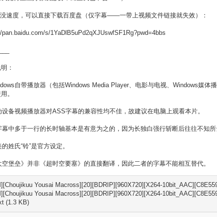
bt没速度，可以直接下载百度盘（仅字幕——一带上视频文件链接就失效）：
://pan.baidu.com/s/1YaDlB5uPd2qXJUswfSF1Rg?pwd=4bbs
___
说明：
Windows自带播放器（包括Windows Media Player、电影与电视、Wi
使用。
移动设备视频播放器对ASS字幕的兼容性均不佳，故建议在电脑上观看本片。
本字幕中多于一行的长时轴基本是有意为之的，因为长独白强行斩断后往往不知所
明美的姓氏“铃”是官方设定。
《太空堡垒》并非《超时空要塞》的直接翻译，因此二者的字幕不能相互替代。
][Choujikuu Yousai Macross][20][BDRIP][960X720][X264-10bit_AAC][C8E559
][Choujikuu Yousai Macross][20][BDRIP][960X720][X264-10bit_AAC][C8E55
t (1.3 KB)