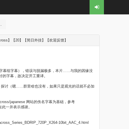
.
Macross】【20】【简日外挂】【欢迎反馈】​
游字幕组字幕），错误与脱漏极多，本片……与我的因缘没
好的字幕，故决定开工重译。
69 探讨（嗯……群里啥也没有，如果只是观光的话就不必加
ress-macross/japanese 网站的佚名字幕为基础，参考
修正而成，在此一并表示感谢。
_Macross_Series_BDRIP_720P_X264-10bit_AAC_4.html