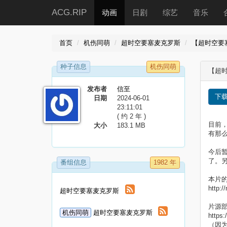
ACG.RIP
动画
日剧
综艺
音乐
首页
机伤同萌
超时空要塞麦克罗斯
【超时空要塞麦克
种子信息
机伤同萌
【超时
发布者
信至
下
日期
2024-06-01
23:11:01
( 约 2 年 )
目前
大小
183.1 MB
有那
今后暂
了。另
番组信息
1982 年
本片的日文
http
超时空要塞麦克罗斯
片源部
机伤同萌
超时空要塞麦克罗斯
https
（因