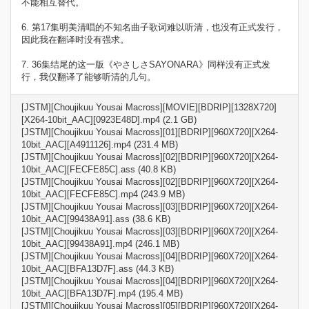
不能相互替代。
6. 第17集明美清唱的不知名曲子歌词难以听清，也没有正式发行，
因此我在翻译时没有强求。
7. 36集结尾的这一版《やさしさSAYONARA》同样没有正式发
行，我仅翻译了能够听清的几句。
[JSTM][Choujikuu Yousai Macross][MOVIE][BDRIP][1328X720]
[X264-10bit_AAC][0923E48D].mp4 (2.1 GB)
[JSTM][Choujikuu Yousai Macross][01][BDRIP][960X720][X264-
10bit_AAC][A4911126].mp4 (231.4 MB)
[JSTM][Choujikuu Yousai Macross][02][BDRIP][960X720][X264-
10bit_AAC][FECFE85C].ass (40.8 KB)
[JSTM][Choujikuu Yousai Macross][02][BDRIP][960X720][X264-
10bit_AAC][FECFE85C].mp4 (243.9 MB)
[JSTM][Choujikuu Yousai Macross][03][BDRIP][960X720][X264-
10bit_AAC][99438A91].ass (38.6 KB)
[JSTM][Choujikuu Yousai Macross][03][BDRIP][960X720][X264-
10bit_AAC][99438A91].mp4 (246.1 MB)
[JSTM][Choujikuu Yousai Macross][04][BDRIP][960X720][X264-
10bit_AAC][BFA13D7F].ass (44.3 KB)
[JSTM][Choujikuu Yousai Macross][04][BDRIP][960X720][X264-
10bit_AAC][BFA13D7F].mp4 (195.4 MB)
[JSTM][Choujikuu Yousai Macross][05][BDRIP][960X720][X264-