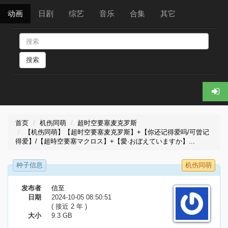
动画
日剧
综艺
音乐
合集
其它
搜索
首页
机伤同萌
超时空要塞麦克罗斯
【机伤同萌】【超时空要塞麦克罗斯】+【你还记得爱吗/可曾记
得爱】/【超時空要塞マクロス】+【愛·おぼえていますか】...
种子信息
机伤同萌
发布者
信至
日期
2024-10-05 08:50:51
( 接近 2 年 )
大小
9.3 GB