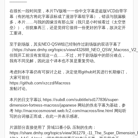
在很长一段时间里，本片TV版唯一一份中文字幕是盗版VCD自带字
幕（有的地方将此字幕误标成了漫游字幕组字幕），错误与脱漏极
多，本片……与我的因缘没有那么深（我只是小时候看过《太空堡
垒》），但犹豫再三，还是觉得它值得一份更好的字幕，故决定开
工重译。
至于剧场版，其实NEO·QSW组已经制作过剧场版的双语字幕了
（https://share.dmhy.org/topics/view/432688_NEO_QSW_Macross_V2
但我开工前没有发现这一点……不过，对于剧场版中的部分难点，
我有不同见解，因此这个译本也不算是重复劳动。
考虑到本字幕仍有可探讨之处，决定使用github对其进行长期修订，
大家可前往
https://github.com/xzczd/Macross
发帖讨论。
本片的日文字幕以 https://subdl.com/subtitle/sd177836/super-
dimension-fortress-macross/japanese 网站的佚名字幕为基础，参
考 http://macrocosmosnet.web.fc2.com/macross/line.html 网站听
写的台词修正而成，在此一并表示感谢。
片源部分直接使用了 异域11番小队 压制的生肉：
https://share.dmhy.org/topics/view/361279_-11_The_Super_Dimensio