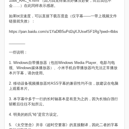
10bit_AAC_4.html （因为我觉得重压好像没必要，而且我也不
会……）在此同样表示感谢。
如果bt没速度，可以直接下载百度盘（仅字幕——一带上视频文件
链接就失效）：
https://pan.baidu.com/s/1YaDlB5uPd2qXJUswfSF1Rg?pwd=4bbs
________
一些说明：
1. Windows自带播放器（包括Windows Media Player、电影与电
视、Windows媒体播放器）、小米手机自带播放器均无法正常播放
本片字幕，请勿使用。
2. 移动设备视频播放器对ASS字幕的兼容性均不佳，故建议在电脑
上观看本片。
3. 本字幕中多于一行的长时轴基本是有意为之的，因为长独白强行
斩断后往往不知所云。
4. 明美的姓氏“铃”是官方设定。
5. 《太空堡垒》并非《超时空要塞》的直接翻译，因此二者的字幕