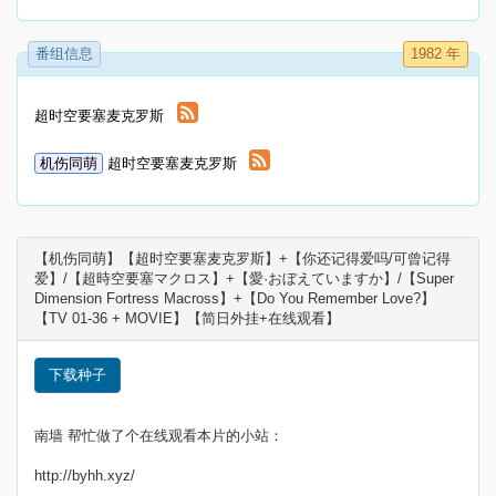
番组信息
1982 年
超时空要塞麦克罗斯
机伤同萌
超时空要塞麦克罗斯
【机伤同萌】【超时空要塞麦克罗斯】+【你还记得爱吗/可曾记得
爱】/【超時空要塞マクロス】+【愛·おぼえていますか】/【Super
Dimension Fortress Macross】+【Do You Remember Love?】
【TV 01-36 + MOVIE】【简日外挂+在线观看】
下载种子
南墙 帮忙做了个在线观看本片的小站：
http://byhh.xyz/
________