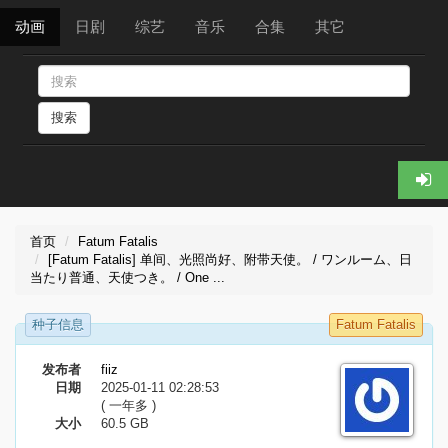
动画
日剧
综艺
音乐
合集
其它
搜索
首页
Fatum Fatalis
[Fatum Fatalis] 单间、光照尚好、附带天使。 / ワンルーム、日
当たり普通、天使つき。 / One ...
种子信息
Fatum Fatalis
发布者
fiiz
日期
2025-01-11 02:28:53
( 一年多 )
大小
60.5 GB