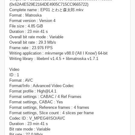
(0x62A4E529E2164DE4905C715CC9665722)
Complete name : EP01 とわと森太郎.mkv
Format : Matroska
Format version : Version 4
File size : 4.85 GiB
Duration : 23 min 41 s
Overall bit rate mode : Variable
Overall bit rate : 29.3 Mb/s
Frame rate : 23.976 FPS
Writing application : mkvmerge v88.0 ('All I Know') 64-bit
Writing library : libebml v1.4.5 + libmatroska v1.7.1
Video
ID : 1
Format : AVC
Format/Info : Advanced Video Codec
Format profile : High@L4.1
Format settings : CABAC / 4 Ref Frames
Format settings, CABAC : Yes
Format settings, Reference frames : 4 frames
Format settings, Slice count : 4 slices per frame
Codec ID : V_MPEG4/ISO/AVC
Duration : 23 min 41 s
Bit rate mode : Variable
Bit rate : 27.0 Mb/s