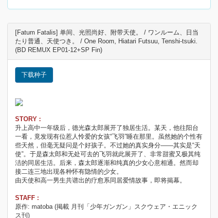
[Fatum Fatalis] 单间、光照尚好、附带天使。 / ワンルーム、日当
たり普通、天使つき。 / One Room, Hiatari Futsuu, Tenshi-tsuki.
(BD REMUX EP01-12+SP Fin)
下载种子
STORY :
升上高中一年级后，德光森太郎展开了独居生活。某天，他往阳台
一看，竟发现有位惹人怜爱的女孩“飞羽”睡在那里。虽然她的个性有
些天然，但毫无疑问是个好孩子。不过她的真实身分——其实是“天
使”。于是森太郎和无处可去的飞羽就此展开了、非常甜蜜又极其纯
洁的同居生活。后来，森太郎逐渐和纯真的少女心意相通。然而却
接二连三地出现各种怀有隐情的少女。
由天使和高一男生共谱出的疗愈系同居爱情故事，即将揭幕。
STAFF :
原作: matoba (掲載 月刊「少年ガンガン」スクウェア・エニック
ス刊)