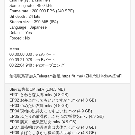
Channel(s) : 2 channels
Sampling rate : 48.0 kHz
Frame rate : 200.000 FPS (240 SPF)
Bit depth : 24 bits
Stream size : 390 MiB (8%)
Language : Japanese
Default : Yes
Forced : No
Menu
00:00:00.000 : en:Aパート
00:09:21.978 : en:Bパート
00:22:04.948 : en:オープニング
如需联系请加入Telegram群组 https://t.me/+ZNUfdLH4dbwwZmFl
Blu-ray告知CM.mkv (104.3 MB)
EP01 とわと森太郎.mkv (4.8 GB)
EP02 お弁当作ってもいいですか？.mkv (4.8 GB)
EP03 つめたい友達.mkv (4.8 GB)
EP04 現物の説得力ってすごいわ.mkv (4.9 GB)
EP05 ふたりの放課後、ふたつの放課後.mkv (4.9 GB)
EP06 襲来・低気圧幼女.mkv (4.9 GB)
EP07 原稿明けの漫画家は大体こう.mkv (4.8 GB)
EP08 すばらしきかな様式美の世界.mkv (4.8 GB)