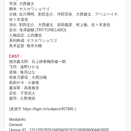
导演: 大西健太
脚本: ヤスカワショウゴ
分镜: 吉川博明、割田圭介、沖田宮奈、大西健太、アベユーイチ、
佐々木達也
演出: 割田圭介、大西健太、岩田義彦、村上勉、佐々木達也
音乐: 滝澤俊輔 (TRYTONELABO)
人物设定: 上武優也
系列构成: ヤスカワショウゴ
美术监督: 根岸大輔
CAST :
德光森太郎 : 石上静香梅田修一朗
飞羽 : 遠野ひかる
堤䌷 : 集貝はな
和泉乃爱琉 : 大西沙織
莉莉什卡 : 小倉唯
蔓深翠 : 高尾奏音
店长 : 子安武人
紫羽 : 久野美咲
(来源于 https://bgm.tv/subject/457945 )
Mediainfo:
General
Unique ID : 131120528261845943019151669586064463650