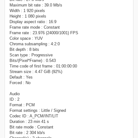
Maximum bit rate : 39.0 Mb/s
Width : 1 920 pixels
Height : 1 080 pixels
Display aspect ratio : 16:9
Frame rate mode : Constant
Frame rate : 23.976 (24000/1001) FPS
Color space : YUV
Chroma subsampling : 4:2:0
Bit depth : 8 bits
Scan type : Progressive
Bits/(Pixel*Frame) : 0.543
Time code of first frame : 01:00:00:00
Stream size : 4.47 GiB (92%)
Default : Yes
Forced : No
Audio
ID : 2
Format : PCM
Format settings : Little / Signed
Codec ID : A_PCM/INT/LIT
Duration : 23 min 41 s
Bit rate mode : Constant
Bit rate : 2 304 kb/s