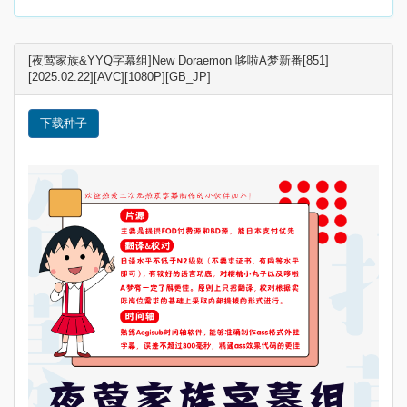
[夜莺家族&YYQ字幕组]New Doraemon 哆啦A梦新番[851]
[2025.02.22][AVC][1080P][GB_JP]
下载种子