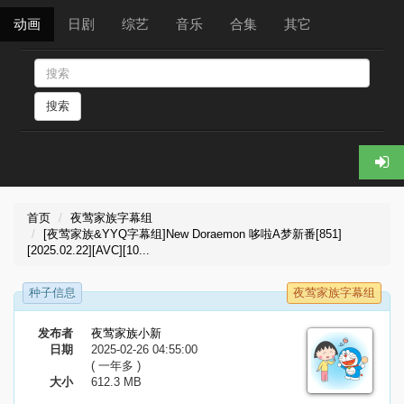
动画
日剧
综艺
音乐
合集
其它
搜索
首页
夜莺家族字幕组
[夜莺家族&YYQ字幕组]New Doraemon 哆啦A梦新番[851]
[2025.02.22][AVC][10...
种子信息
夜莺家族字幕组
发布者
夜莺家族小新
日期
2025-02-26 04:55:00
( 一年多 )
大小
612.3 MB