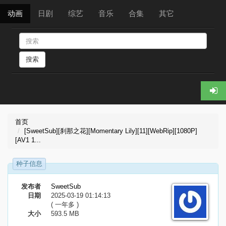
动画
日剧
综艺
音乐
合集
其它
搜索
首页
[SweetSub][刹那之花][Momentary Lily][11][WebRip][1080P]
[AV1 1...
种子信息
发布者
SweetSub
日期
2025-03-19 01:14:13
( 一年多 )
大小
593.5 MB