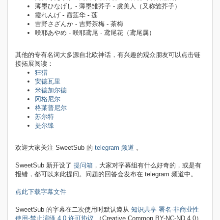
薄墨ひなげし - 薄墨雏芥子 - 虞美人（又称雏芥子）
霞れんげ - 霞莲华 - 莲
吉野さざんか - 吉野茶梅 - 茶梅
咲耶あやめ - 咲耶鸢尾 - 鸢尾花（鸢尾属）
其他的专有名词大多源自北欧神话，有兴趣的观众朋友可以点击链
接拓展阅读：
狂猎
安德瓦里
米德加尔德
冈格尼尔
格莱普尼尔
苏尔特
提尔锋
欢迎大家关注 SweetSub 的
telegram 频道
。
SweetSub 新开设了
提问箱
，大家对字幕组有什么好奇的，或是有
报错，都可以来此提问。问题的回答会发布在 telegram 频道中。
点此下载字幕文件
SweetSub 的字幕在二次使用时默认遵从
知识共享 署名-非商业性
使用-禁止演绎 4.0 许可协议
（Creative Common BY-NC-ND 4.0）