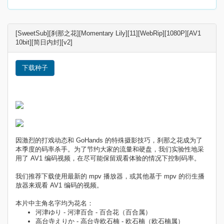
[SweetSub][刹那之花][Momentary Lily][11][WebRip][1080P][AV1
10bit][简日内封][v2]
下载种子
因激烈的打戏动态和 GoHands 的特殊摄影技巧，刹那之花成为了
本季度的码率杀手。为了节约大家的流量和硬盘，我们实验性地采
用了 AV1 编码视频，在尽可能保留观看体验的情况下控制码率。
我们推荐下载使用最新的 mpv 播放器，或其他基于 mpv 的衍生播
放器来观看 AV1 编码的视频。
本片中主角名字均为花名：
河津ゆり - 河津百合 - 百合花（百合属）
高台寺えりか - 高台寺欧石楠 - 欧石楠（欧石楠属）