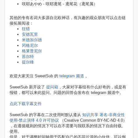
咲耶あやめ - 咲耶鸢尾 - 鸢尾花（鸢尾属）
其他的专有名词大多源自北欧神话，有兴趣的观众朋友可以点击链
接拓展阅读：
狂猎
安德瓦里
米德加尔德
冈格尼尔
格莱普尼尔
苏尔特
提尔锋
欢迎大家关注 SweetSub 的
telegram 频道
。
SweetSub 新开设了
提问箱
，大家对字幕组有什么好奇的，或是有
报错，都可以来此提问。问题的回答会发布在 telegram 频道中。
点此下载字幕文件
SweetSub 的字幕在二次使用时默认遵从
知识共享 署名-非商业性
使用-禁止演绎 4.0 许可协议
（Creative Common BY-NC-ND 4.0）
，在遵循规则的情况下可以在不需要与我联系的情况下自由转载、
使用。
但是，对于调整时间轴用于匹配自己的不同片源的小伙伴，可以例