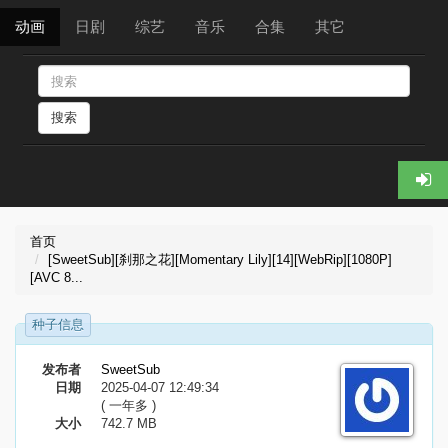
动画
日剧
综艺
音乐
合集
其它
搜索
首页
[SweetSub][刹那之花][Momentary Lily][14][WebRip][1080P]
[AVC 8...
种子信息
发布者
SweetSub
日期
2025-04-07 12:49:34
( 一年多 )
大小
742.7 MB