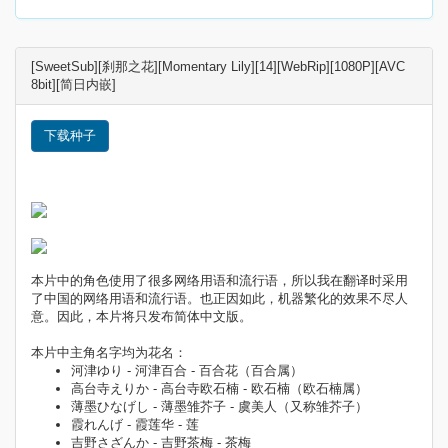
[SweetSub][刹那之花][Momentary Lily][14][WebRip][1080P][AVC
8bit][简日内嵌]
下载种子
本片中的角色使用了很多网络用语和流行语，所以我在翻译时采用
了中国的网络用语和流行语。也正因如此，机器繁化的效果不尽人
意。因此，本片将只发布简体中文版。
本片中主角名字均为花名：
河津ゆり - 河津百合 - 百合花（百合属）
高台寺えりか - 高台寺欧石楠 - 欧石楠（欧石楠属）
薄墨ひなげし - 薄墨雏芥子 - 虞美人（又称雏芥子）
霞れんげ - 霞莲华 - 莲
吉野さざんか - 吉野茶梅 - 茶梅