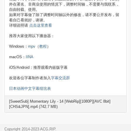
外在署名、非商业使用的情况下，调整时间轴，不需要与我联系，
自由转载、使用。
如果对字幕做了除了调整时间轴以外的修改，请不要公开发布，留
着自己看就好，谢谢。
详细说明请
点击这里查看
推荐大家使用以下播放器：
Windows：
mpv
（
教程
）
macOS：
IINA
iOS/Android：推荐观看内嵌版字幕
欢迎各位字幕制作者加入
字幕交流群
日本动画中文字幕组坑表
[SweetSub] Momentary Lily - 14 [WebRip][1080P][AVC 8bit]
[CHS&JPN].mp4 (742.7 MB)
Copyright 2014-2023 ACG.RIP.