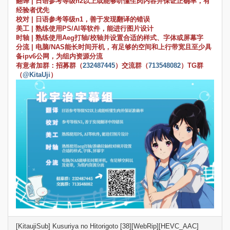
翻译
| 日语参考等级n2以上或能够听懂生肉内容并保证正确率，有
经验者优先
校对
| 日语参考等级n1，善于发现翻译的错误
美工
| 熟练使用PS/AI等软件，能进行图片设计
时轴
| 熟练使用Aeg打轴/校轴并设置合适的样式、字体或屏幕字
分流
| 电脑/NAS能长时间开机，有足够的空间和上行带宽且至少具
备ipv6公网，为组内资源分流
有意者加群：招募群（
232487445
）交流群（
713548082
）TG群
（
@KitaUji
）
[KitaujiSub] Kusuriya no Hitorigoto [38][WebRip][HEVC_AAC]