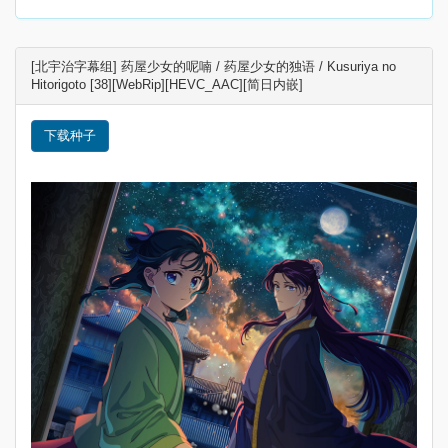
[北宇治字幕组] 药屋少女的呢喃 / 药屋少女的独语 / Kusuriya no
Hitorigoto [38][WebRip][HEVC_AAC][简日内嵌]
下载种子