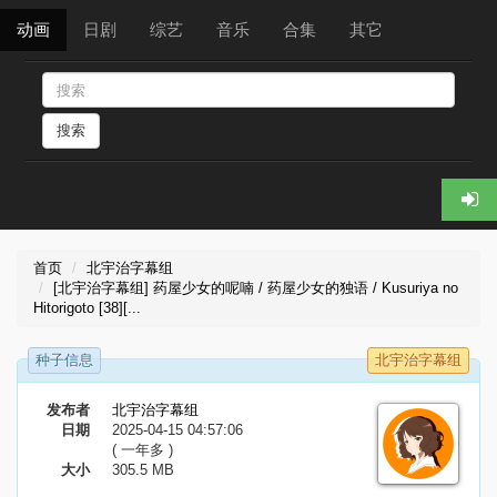
动画
日剧
综艺
音乐
合集
其它
搜索
首页
北宇治字幕组
[北宇治字幕组] 药屋少女的呢喃 / 药屋少女的独语 / Kusuriya no
Hitorigoto [38][...
种子信息
北宇治字幕组
发布者
北宇治字幕组
日期
2025-04-15 04:57:06
( 一年多 )
大小
305.5 MB