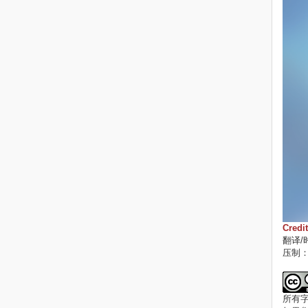
Credi
翻译/
压制
所有字幕