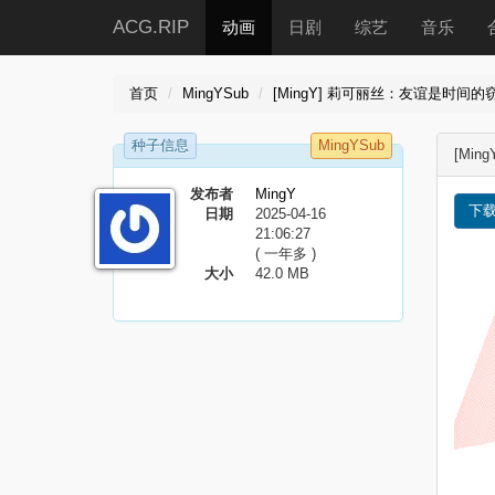
ACG.RIP
动画
日剧
综艺
音乐
首页
MingYSub
[MingY] 莉可丽丝：友谊是时间的窃贼 / Lyco
种子信息
MingYSub
[Ming
发布者
MingY
下
日期
2025-04-16
21:06:27
( 一年多 )
大小
42.0 MB