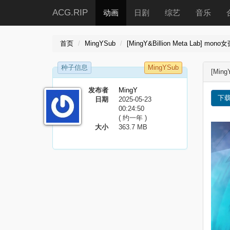
ACG.RIP
动画
日剧
综艺
音乐
首页
MingYSub
[MingY&Billion Meta Lab] mono
种子信息
MingYSub
[Ming
发布者
MingY
下
日期
2025-05-23
00:24:50
( 约一年 )
大小
363.7 MB