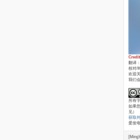
Credi
翻译
校对/
欢迎关注 
我们会
所有字幕
如果
见）
获取
爱发
[Ming