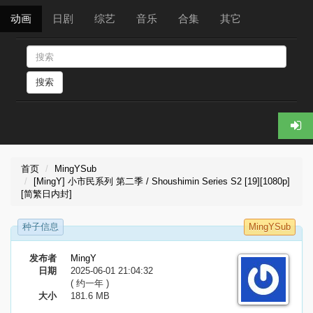
动画
日剧
综艺
音乐
合集
其它
搜索
首页
MingYSub
[MingY] 小市民系列 第二季 / Shoushimin Series S2 [19][1080p]
[简繁日内封]
种子信息
MingYSub
发布者
MingY
日期
2025-06-01 21:04:32
( 约一年 )
大小
181.6 MB