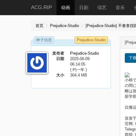
ACG.RIP
动画
日剧
综艺
音乐
首页
Prejudice-Studio
[Prejudice-Studio] 不
种子信息
Prejudice-Studio
[Pre
发布者
Prejudice-Studio
下
日期
2025-06-09
06:14:05
( 约一年 )
大小
304.4 MB
小柄
の間
離は
新学
仅搬运 
首发
官网:
Teleg
群组: