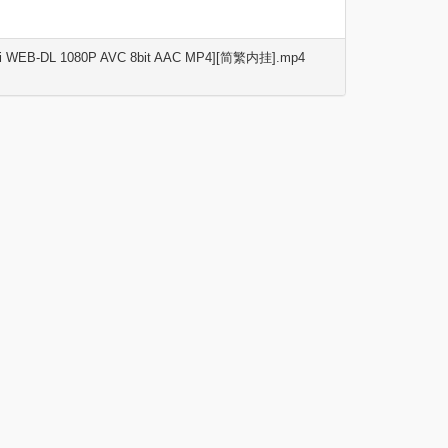
EB-DL 1080P AVC 8bit AAC MP4][简繁内挂].mp4