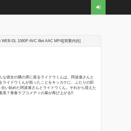
EB-DL 1080P AVC 8bit AAC MP4][简繁内挂]
んな彼女の隣の席に座るライドウくんは、阿波連さんと
をライドウくんが拾ったことをキッカケに、ふたりの距
き合い始めた阿波連さんとライドウくん。それから迎えた
系？青春ラブコメディの幕が再び上がる!!