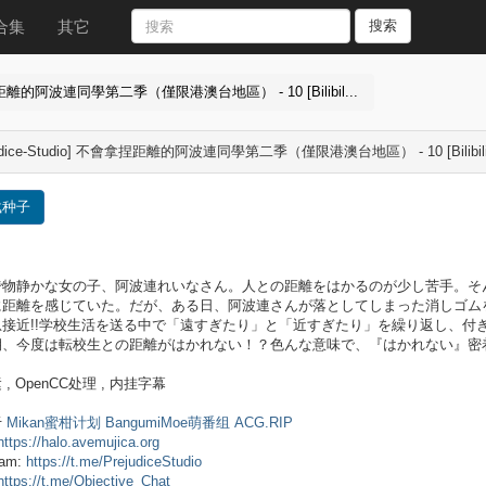
合集
其它
搜索
會拿捏距離的阿波連同學第二季（僅限港澳台地區） - 10 [Bilibil...
judice-Studio] 不會拿捏距離的阿波連同學第二季（僅限港澳台地區） - 10 [Bilibili W
载种子
で物静かな女の子、阿波連れいなさん。人との距離をはかるのが少し苦手。そ
に距離を感じていた。だが、ある日、阿波連さんが落としてしまった消しゴム
急接近!!学校生活を送る中で「遠すぎたり」と「近すぎたり」を繰り返し、付
期、今度は転校生との距離がはかれない！？色んな意味で、『はかれない』密着
, OpenCC处理 , 内挂字幕
于
Mikan蜜柑计划
BangumiMoe萌番组
ACG.RIP
https://halo.avemujica.org
ram:
https://t.me/PrejudiceStudio
https://t.me/Objective_Chat