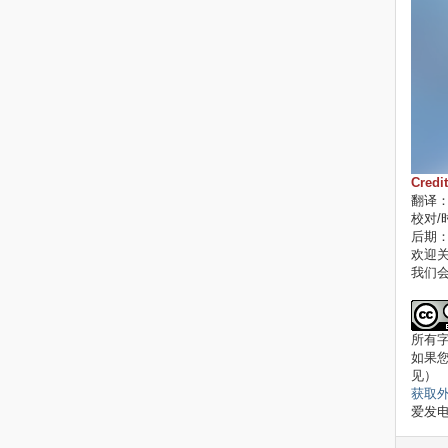
Credi
翻译
校对/
后期：j
欢迎关注 
我们会
所有字幕
如果
见）
获取
爱发