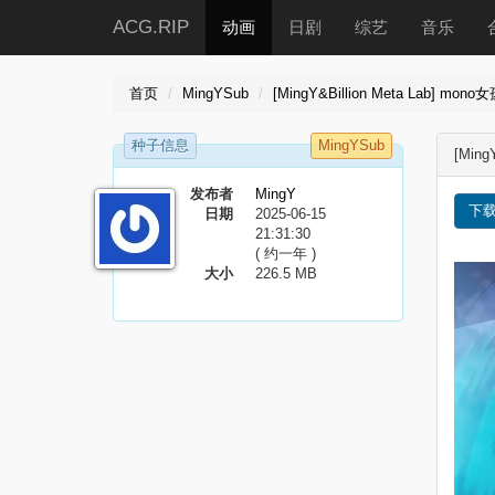
ACG.RIP
动画
日剧
综艺
音乐
首页
MingYSub
[MingY&Billion Meta Lab] mono
种子信息
MingYSub
[Ming
发布者
MingY
下
日期
2025-06-15
21:31:30
( 约一年 )
大小
226.5 MB