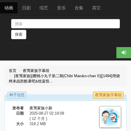
动画
日剧
综艺
音乐
合集
其它
搜索
首页
夜莺家族字幕组
[夜莺家族][樱桃小丸子第二期(Chibi Maruko-chan II)][1494]用烧
烤来战胜酷暑吧&枕返怪...
种子信息
夜莺家族字幕组
发布者
夜莺家族小新
日期
2025-08-27 02:19:09
( 12 个月 )
大小
319.2 MB