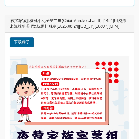
[夜莺家族][樱桃小丸子第二期(Chibi Maruko-chan II)][1494]用烧烤
来战胜酷暑吧&枕返怪现身[2025.08.24][GB_JP][1080P][MP4]
下载种子