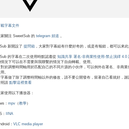
下載字幕文件
家關注 SweetSub 的
telegram 頻道
。
tSub 新開設了
提問箱
，大家對字幕組有什麼好奇的，或是有報錯，都可以來此提問。
etSub 的字幕在二次使用時默認遵從
知識共享 署名-非商業性使用-禁止演繹 4.0
的情況下可以在不需要與我聯繫的情況下自由轉載、使用。
，對於調整時間軸用於匹配自己的不同片源的小伙伴，可以例外在署名、非商業
使用。
對字幕做了除了調整時間軸以外的修改，請不要公開發布，留著自己看就好，謝
說明請
點擊這裡查看
大家使用以下播放器：
ows：
mpv
（
教學
）
OS：
IINA
ndroid：
VLC media player