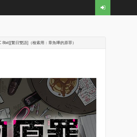
80P][AVC 8bit][繁日雙語]（檢索用：章魚嗶的原罪）