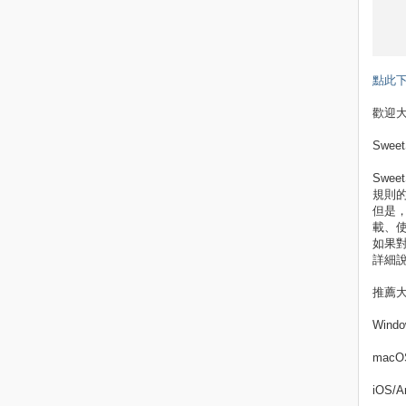
點此
歡迎大
Swee
Swe
規則
但是
載、
如果
詳細
推薦
Wind
mac
iOS/A