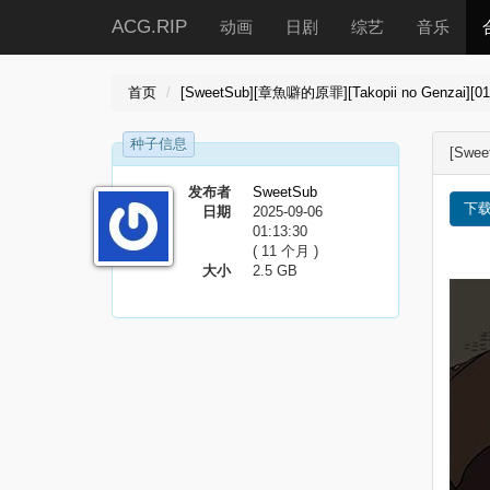
ACG.RIP
动画
日剧
综艺
音乐
首页
[SweetSub][章魚噼的原罪][Takopii no Genzai][0
种子信息
[Swe
发布者
SweetSub
下
日期
2025-09-06
01:13:30
( 11 个月 )
大小
2.5 GB