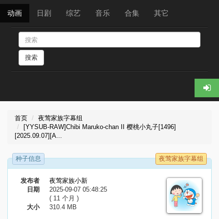
动画
日剧
综艺
音乐
合集
其它
搜索
首页
夜莺家族字幕组
[YYSUB-RAW]Chibi Maruko-chan II 樱桃小丸子[1496]
[2025.09.07][A...
种子信息
夜莺家族字幕组
发布者
夜莺家族小新
日期
2025-09-07 05:48:25
( 11 个月 )
大小
310.4 MB