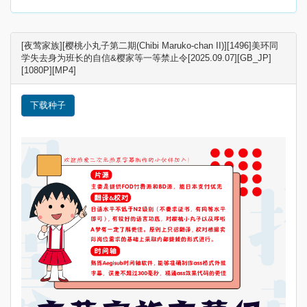
[夜莺家族][樱桃小丸子第二期(Chibi Maruko-chan II)][1496]美环同
学失去身为班长的自信&樱家等一等禁止令[2025.09.07][GB_JP]
[1080P][MP4]
下载种子