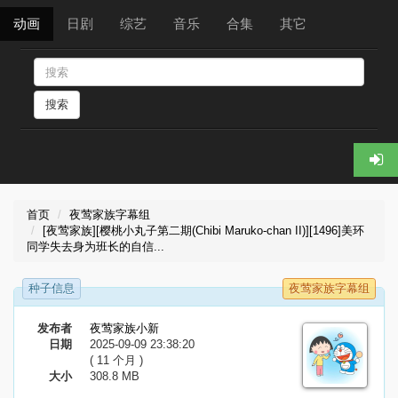
动画
日剧
综艺
音乐
合集
其它
搜索
首页
夜莺家族字幕组
[夜莺家族][樱桃小丸子第二期(Chibi Maruko-chan II)][1496]美环
同学失去身为班长的自信...
种子信息
夜莺家族字幕组
发布者
夜莺家族小新
日期
2025-09-09 23:38:20
( 11 个月 )
大小
308.8 MB