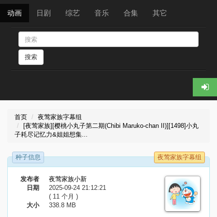
动画
日剧
综艺
音乐
合集
其它
搜索
首页
夜莺家族字幕组
[夜莺家族][樱桃小丸子第二期(Chibi Maruko-chan II)][1498]小丸
子耗尽记忆力&姐姐想集...
种子信息
夜莺家族字幕组
发布者
夜莺家族小新
日期
2025-09-24 21:12:21
( 11 个月 )
大小
338.8 MB