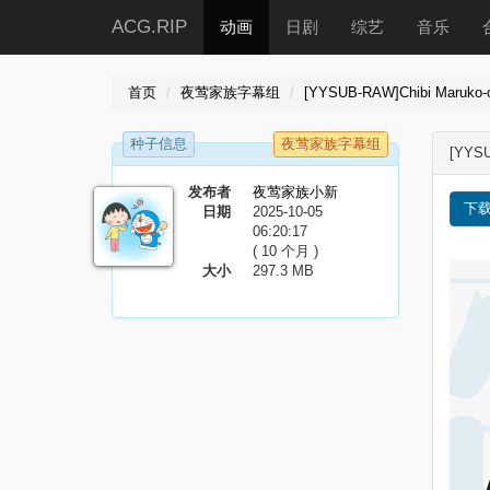
ACG.RIP
动画
日剧
综艺
音乐
首页
夜莺家族字幕组
[YYSUB-RAW]Chibi Maruko-
种子信息
夜莺家族字幕组
[YYSU
发布者
夜莺家族小新
下
日期
2025-10-05
06:20:17
( 10 个月 )
大小
297.3 MB