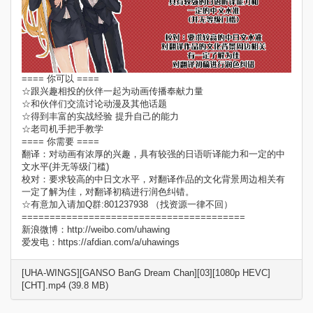
==== 你可以 ====
☆跟兴趣相投的伙伴一起为动画传播奉献力量
☆和伙伴们交流讨论动漫及其他话题
☆得到丰富的实战经验 提升自己的能力
☆老司机手把手教学
==== 你需要 ====
翻译：对动画有浓厚的兴趣，具有较强的日语听译能力和一定的中
文水平(并无等级门槛)
校对：要求较高的中日文水平，对翻译作品的文化背景周边相关有
一定了解为佳，对翻译初稿进行润色纠错。
☆有意加入请加Q群:801237938 （找资源一律不回）
========================================
新浪微博：http://weibo.com/uhawing
爱发电：https://afdian.com/a/uhawings
[UHA-WINGS][GANSO BanG Dream Chan][03][1080p HEVC]
[CHT].mp4 (39.8 MB)