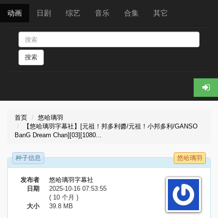
动画
日剧
综艺
音乐
合集
其它
搜索
首页
悠哈璃羽
【悠哈璃羽字幕社】[元祖！邦多利醬/元祖！小邦多利/GANSO
BanG Dream Chan][03][1080...
种子信息
悠哈璃羽
发布者
悠哈璃羽字幕社
日期
2025-10-16 07:53:55
( 10 个月 )
大小
39.8 MB