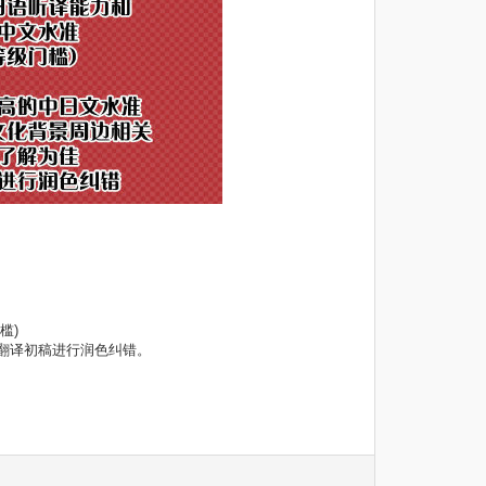
槛)
翻译初稿进行润色纠错。