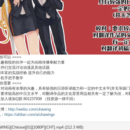
 你可以 ====
兴趣相投的伙伴一起为动画传播奉献力量
伙伴们交流讨论动漫及其他话题
丰富的实战经验 提升自己的能力
司机手把手教学
 你需要 ====
：对动画有浓厚的兴趣，具有较强的日语听译能力和一定的中文水平(并无等级门
：要求较高的中日文水平，对翻译作品的文化背景周边相关有一定了解为佳，对
加入请加Q群:801237938 （找资源一律不回）
====================================
微博：
http://weibo.com/uhawing
电：
https://afdian.com/a/uhawings
WING][Chitose][01][1080P][CHT].mp4 (212.3 MB)