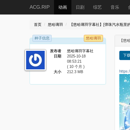
ACG.RIP
动画
日剧
综艺
音乐
首页
悠哈璃羽
【悠哈璃羽字幕社】[弹珠汽水瓶里的千岁同学
种子信息
悠哈璃羽
【悠哈
发布者
悠哈璃羽字幕社
下
日期
2025-10-18
08:53:21
( 10 个月 )
https
大小
212.3 MB