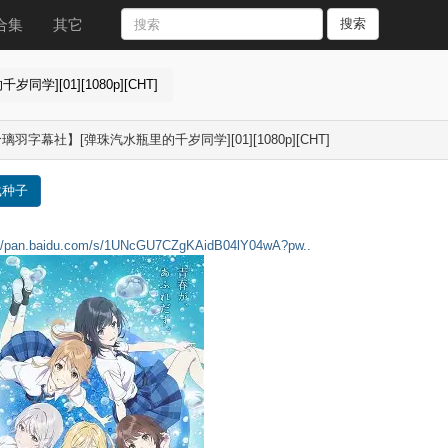
合集
其它
搜索
][01][1080p][CHT]
璃羽字幕社】[弹珠汽水瓶里的千岁同学][01][1080p][CHT]
载种子
://pan.baidu.com/s/1UNcGU7CZgKAidB04lY04wA?pw..