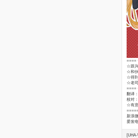
====
☆跟
☆和
☆得到
☆老
====
翻译
校对
☆有意
====
新浪
爱发
[UHA-