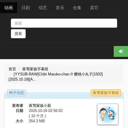
动画
日剧
综艺
音乐
合集
其它
搜索
首页
夜莺家族字幕组
[YYSUB-RAW]Chibi Maruko-chan II 樱桃小丸子[1502]
[2025.10.19][A...
种子信息
夜莺家族字幕组
发布者
夜莺家族小新
日期
2025-10-19 02:56:02
( 10 个月 )
大小
354.3 MB