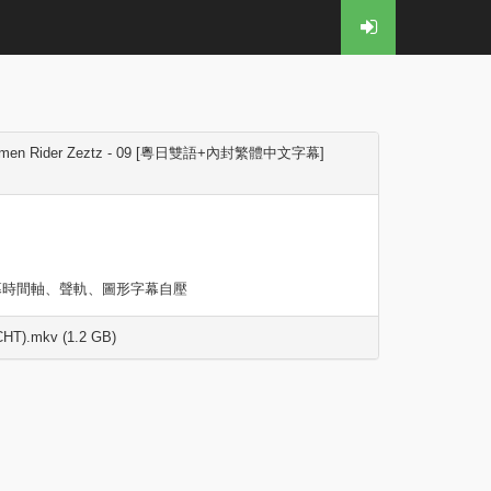
men Rider Zeztz - 09 [粵日雙語+內封繁體中文字幕]
幕時間軸、聲軌、圖形字幕自壓
HT).mkv (1.2 GB)