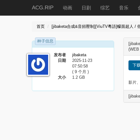
ACG.RIP
动画
日剧
综艺
音乐
首页
[jibaketa合成&音頻壓制][ViuTV粵語]幪面超人 / 假
种子信息
[jib
(WEB 
发布者
jibaketa
日期
2025-11-23
下
07:50:58
( 9 个月 )
大小
1.2 GB
影片
[jiba