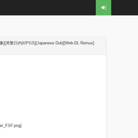
简繁日内封PGS][Japanese Dub][Web-DL Remux]
ter_FSF.png]