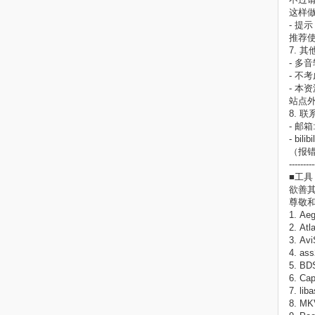
这样
- 提示
推荐
7. 其
- 多
- 不
- 本资
站点
8. 
- 邮箱:
- bil
（报错
---------
■工具
欲善
尊敬
1. A
2. 
3. Av
4. as
5. BD
6. Ca
7. li
8. MK