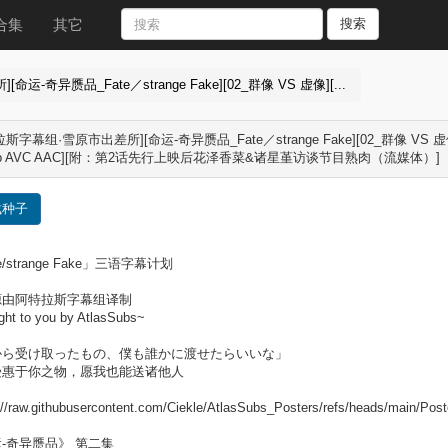
合集
其它
搜索
-奇异赝品_Fate／strange Fake][02_群像 VS 虚像][...
斯字幕组·雪原市出差所][命运-奇异赝品_Fate／strange Fake][02_群像 VS 虚像][
80p AVC AAC][附：第2话先行上映后花泽香菜&诸星堇访谈节目熟肉（流媒体）]
载种子
e/strange Fake」三语字幕计划
源由阿特拉斯字幕组译制
ght to you by AtlasSubs~
から受け取ったもの、僕も誰かに渡せたらいいな」
受惠于你之物，愿我也能送诸他人
://raw.githubusercontent.com/Ciekle/AtlasSubs_Posters/refs/heads/main/Pos
-奇异赝品》 第二集