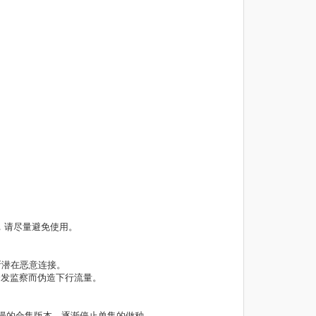
题，请尽量避免使用。
er）阻断潜在恶意连接。
分发监察而伪造下行流量。
漫的合集版本，逐渐停止单集的做种。