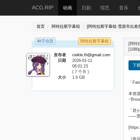
ACG.RIP
动画
日剧
综艺
音乐
首页
阿特拉斯字幕组
[阿特拉斯字幕组·雪原市出差所][命运
种子信息
阿特拉斯字幕组
[阿特拉
[10
发布者
ciekle.th@gmail.com
日期
2026-01-11
下
08:01:23
( 7 个月 )
大小
1.6 GB
「Fat
本资
~Brou
「君
——
[https
《命运