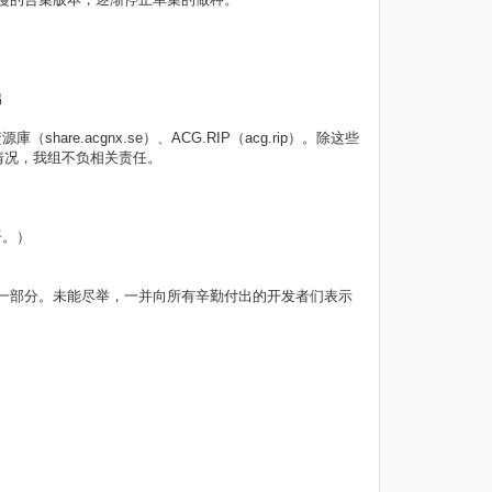
出
（share.acgnx.se）、ACG.RIP（acg.rip）。除这些
情况，我组不负相关责任。
语。）
一部分。未能尽举，一并向所有辛勤付出的开发者们表示