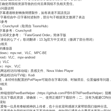
不正确使用我组资源导致的任何后果我组不负相关责任。
字幕问题说明
體字幕通過映射轉換簡體製作，如有表達不當請見諒
-英字幕经由中-日字幕转述制作，部分句子根据英文微调了表达
源和参考
：Crunchyroll（取用自 ToonsHub）
字幕参考：Crunchyroll
台词译文参考：『Fate/Grand Order』简体字版
D『潜在的なアイ』歌词翻译：13.3g官方中文译文（微调了部分用词）
播放相关
荐的播放器
dows）mpv.net、VLC、MPC-BE
oid）VLC、mpv-android
）VLC
ux）mpv、VLC
网远程访问/移动端）质感文件、Nova Video Player
网远程访问/TV端）Kodi
意，未经特别配置的PotPlayer可能存在字幕闪烁、时轴滞后、位置偏移等问
做种相关
吸血
端借助PeerBanHelper（https://github.com/PBH-BTN/PeerBanHelp
您无法下载此资源，请确保：一、使用正规BT下载软件；二、没有为规避CDN
种须知
敬爱每一位具有奉献精神的上传者，也十分欢迎和感谢大家帮助我们做种分流。
请尽量避免为我组的旧版本字幕持续做种。例如我们通常会在季度末更新一部动