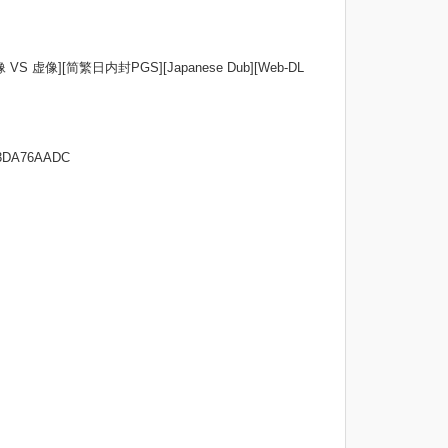
S 虚像][简繁日内封PGS][Japanese Dub][Web-DL
3DA76AADC