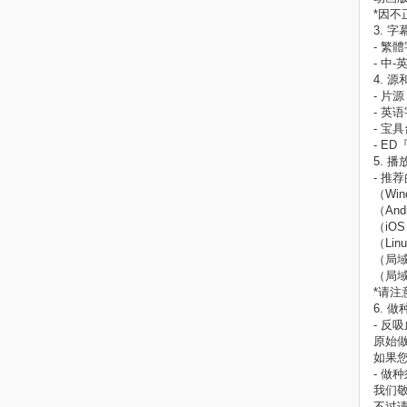
*因
3. 
- 繁
- 中
4. 
- 片源
- 英语
- 宝具
- E
5. 
- 推
（Win
（Andr
（iOS
（Lin
（局域
（局域
*请注
6. 
- 反
原始做种
如果
- 做
我们
不过