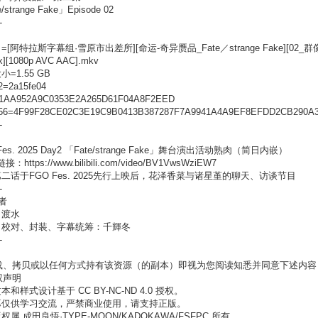
/strange Fake」Episode 02
-
[阿特拉斯字幕组·雪原市出差所][命运-奇异赝品_Fate／strange Fake][02_群像 V
][1080p AVC AAC].mkv
=1.55 GB
=2a15fe04
1AA952A9C0353E2A265D61F04A8F2EED
56=4F99F28CE02C3E19C9B0413B387287F7A9941A4A9EF8EFDD2CB290A
-
Fes. 2025 Day2 「Fate/strange Fake」舞台演出活动熟肉（简日内嵌）
ili链接：https://www.bilibili.com/video/BV1VwsWziEW7
二话于FGO Fes. 2025先行上映后，花泽香菜与诸星堇的聊天、访谈节目
-
者
：渡水
、校对、封装、字幕统筹：千輝冬
-
下载、拷贝或以任何方式持有该资源（的副本）即视为您阅读知悉并同意下述内容
版权声明
本和样式设计基于 CC BY-NC-ND 4.0 授权。
幕仅供学习交流，严禁商业使用，请支持正版。
权属 成田良悟·TYPE-MOON/KADOKAWA/FSFPC 所有。