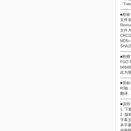
「Fate
---------
■校验
文件名=
Remux
文件大小
CRC32
MD5=
SHA2
---------
■附赠
FGO 
bilib
此为第
---------
■贡献
时轴
翻译
---------
■说明
1. 
2. 
字幕文
本字
动画版