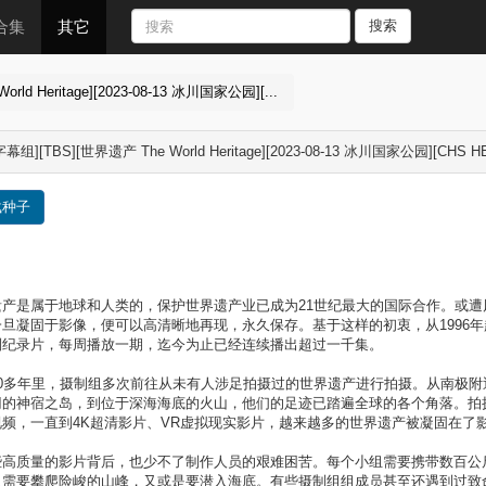
合集
其它
搜索
d Heritage][2023-08-13 冰川国家公园][...
幕组][TBS][世界遗产 The World Heritage][2023-08-13 冰川国家公园][CHS H
载种子
遗产是属于地球和人类的，保护世界遗产业已成为21世纪最大的国际合作。或
旦凝固于影像，便可以高清晰地再现，永久保存。基于这样的初衷，从1996年
列纪录片，每周播放一期，迄今为止已经连续播出超过一千集。
20多年里，摄制组多次前往从未有人涉足拍摄过的世界遗产进行拍摄。从南极
冈的神宿之岛，到位于深海海底的火山，他们的足迹已踏遍全球的各个角落。拍
视频，一直到4K超清影片、VR虚拟现实影片，越来越多的世界遗产被凝固在了
些高质量的影片背后，也少不了制作人员的艰难困苦。每个小组需要携带数百公
又需要攀爬险峻的山峰，又或是要潜入海底。有些摄制组组成员甚至还遇到过致