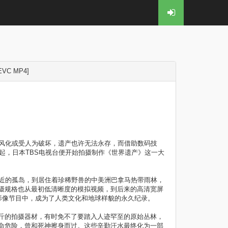
EVC MP4]
遭风化或受人为破坏，遗产也许无法永存，而借助数码技
起，日本TBS电视台便开始拍摄制作《世界遗产》这一大
附近的孤岛，到居住着珍稀野兽的中美洲巴拿马热带雨林，
摄规格也从最初低清晰度的模拟视频，到后来的高清宽屏
影像节目中，成为了人类文化和地球样貌的永久纪录。
斤的拍摄器材，有时免不了要踏入人迹罕至的原始丛林，
命危险，曾和死神擦身而过。这些辛勤汗水最终化为一部