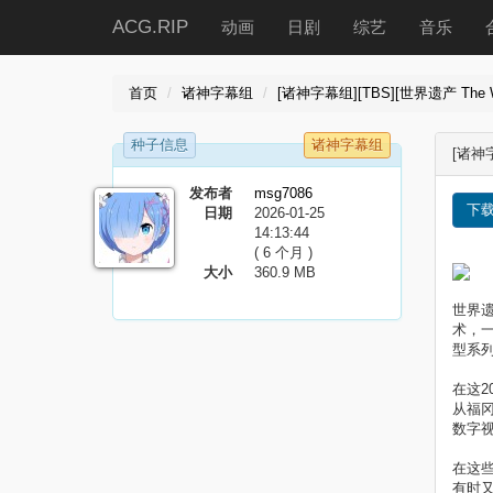
ACG.RIP
动画
日剧
综艺
音乐
首页
诸神字幕组
[诸神字幕组][TBS][世界遗产 The Worl
种子信息
诸神字幕组
[诸神字
发布者
msg7086
下
日期
2026-01-25
14:13:44
( 6 个月 )
大小
360.9 MB
世界
术，一
型系
在这
从福
数字
在这
有时