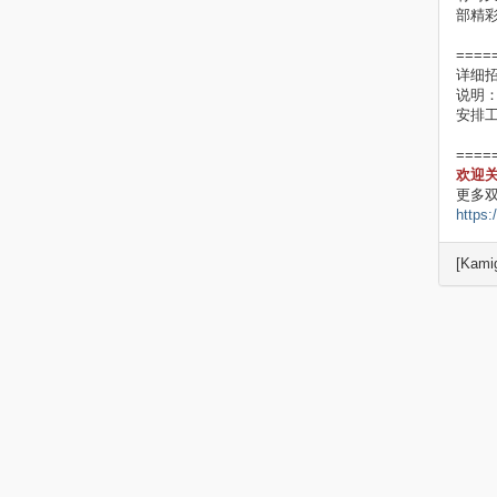
部精
====
详细
说明
安排
====
欢迎
更多
https:
[Kami