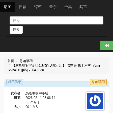
动画
日剧
综艺
音乐
合集
其它
搜索
首页
悠哈璃羽
【悠哈璃羽字幕社&西农YUI汉化组】[暗芝居 第十六季_Yami
Shibai 16][05][x264 1080...
种子信息
悠哈璃羽
发布者
悠哈璃羽字幕社
日期
2026-02-11 08:06:14
( 6 个月 )
大小
90.1 MB