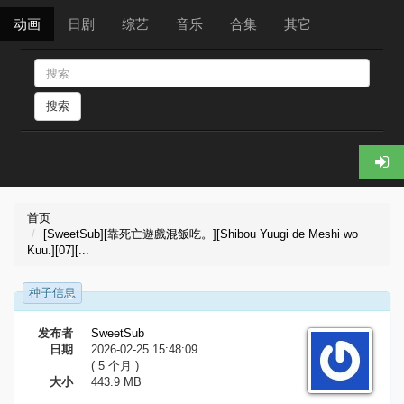
动画
日剧
综艺
音乐
合集
其它
搜索
首页
[SweetSub][靠死亡遊戲混飯吃。][Shibou Yuugi de Meshi wo
Kuu.][07][...
种子信息
发布者
SweetSub
日期
2026-02-25 15:48:09
( 5 个月 )
大小
443.9 MB