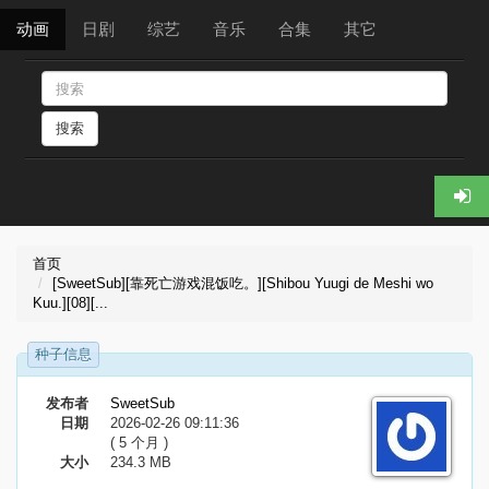
动画
日剧
综艺
音乐
合集
其它
搜索
首页
[SweetSub][靠死亡游戏混饭吃。][Shibou Yuugi de Meshi wo
Kuu.][08][...
种子信息
发布者
SweetSub
日期
2026-02-26 09:11:36
( 5 个月 )
大小
234.3 MB