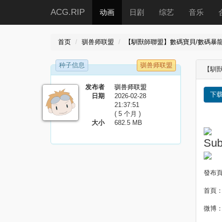
ACG.RIP
动画
日剧
综艺
音乐
首页
驯兽师联盟
【馴獸師聯盟】數碼寶貝/數碼暴龍/數碼獸B
种子信息
驯兽师联盟
【馴獸師
发布者
驯兽师联盟
下
日期
2026-02-28
21:37:51
( 5 个月 )
大小
682.5 MB
Sub
發布
首頁
微博