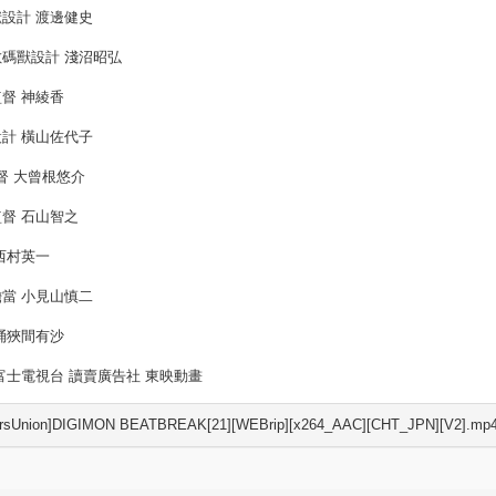
設計 渡邊健史
碼獸設計 淺沼昭弘
督 神綾香
計 橫山佐代子
督 大曾根悠介
督 石山智之
西村英一
當 小見山慎二
桶狹間有沙
富士電視台 讀賣廣告社 東映動畫
rsUnion]DIGIMON BEATBREAK[21][WEBrip][x264_AAC][CHT_JPN][V2].mp4