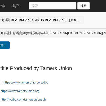
合集
其它
搜索
EATBREAK[DIGIMON BEATBREAK][21][1080...
聯盟】數碼寶貝/數碼暴龍/數碼獸BEATBREAK[DIGIMON BEATBREAK][21][1
载种子
title Produced by Tamers Union
頁：
https://www.tamersunion.org/dbb
：
https://www.tamersunion.org
：
http://weibo.com/tamersunionsub