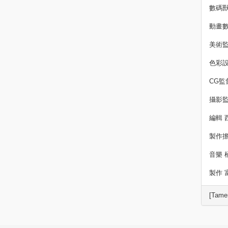
數碼獸
動畫數
美術監
色彩設
CG監
攝影監
編輯 
製作擔
音樂 
製作 
[Tame