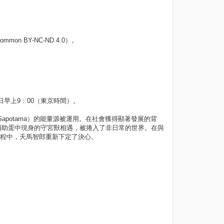
on BY-NC-ND 4.0）。
日早上9：00（東京時間）。
Sapotama）的能量源被運用。在社會獲得顯著發展的背
輔助蛋中現身的守宮獸相遇，被捲入了非日常的世界。在與
的過程中，天馬智郎重新下定了決心。