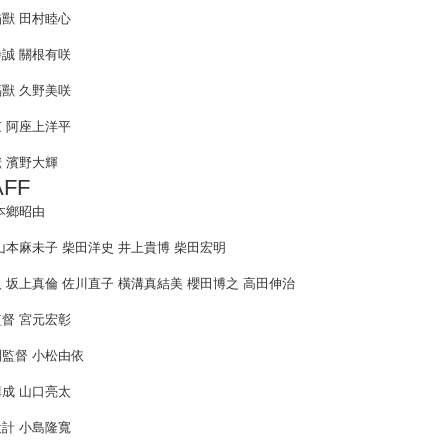
獸 田村睦心
誠 關根有咲
獸 久野美咲
 阿座上洋平
 濱野大輝
AFF
本鄉昭由
山本麻未子 柴田洋史 井上貴博 柴田宏明
 坂上真倫 佐川直子 橫溝真結美 櫻田博之 高田伸治
督 宮元宏彰
監督 小松由依
成 山口亮太
計 小島隆寬