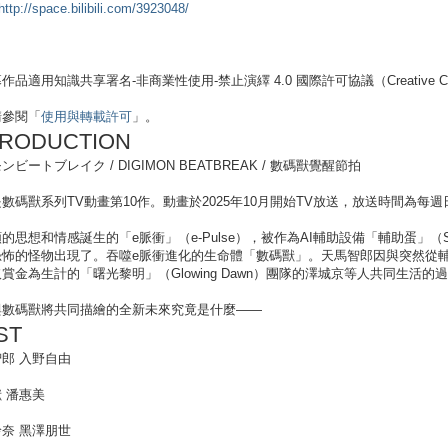
http://space.bilibili.com/3923048/
作品適用知識共享署名-非商業性使用-禁止演繹 4.0 國際許可協議（Creative Comm
請參閱「
使用與轉載許可
」。
TRODUCTION
ンビートブレイク / DIGIMON BEATBREAK / 數碼獸覺醒節拍
數碼獸系列TV動畫第10作。動畫於2025年10月開始TV放送，放送時間為每週
的思想和情感誕生的「e脈衝」（e-Pulse），被作為AI輔助設備「輔助蛋」（
恐怖的怪物出現了。吞噬e脈衝進化的生命體「數碼獸」。天馬智郎因與突然從
賞金為生計的「曙光黎明」（Glowing Dawn）團隊的澤城京等人共同生活
與數碼獸將共同描繪的全新未來究竟是什麼——
ST
郎 入野自由
 潘惠美
奈 黑澤朋世