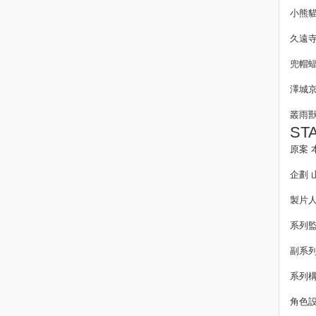
小熊貓
久遠寺
兜帽蝠
澤城京
叢雨獸
ST
原案 
企劃 
製片人
系列監
副系列
系列構
角色設