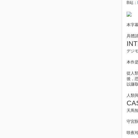
B站：
本字幕
具體
IN
デジモ
本作是
從人類
後，
以賺取
人類
CA
天馬智
守宮獸
咲夜玲