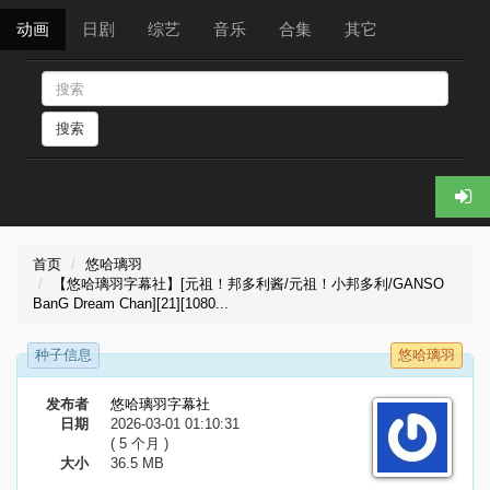
动画
日剧
综艺
音乐
合集
其它
搜索
首页
悠哈璃羽
【悠哈璃羽字幕社】[元祖！邦多利酱/元祖！小邦多利/GANSO
BanG Dream Chan][21][1080...
种子信息
悠哈璃羽
发布者
悠哈璃羽字幕社
日期
2026-03-01 01:10:31
( 5 个月 )
大小
36.5 MB