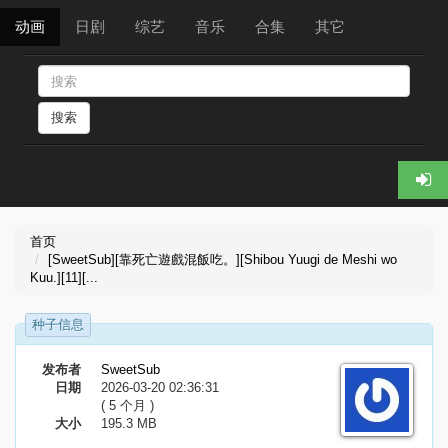
动画
日剧
综艺
音乐
合集
其它
搜索
首页
[SweetSub][靠死亡遊戲混飯吃。][Shibou Yuugi de Meshi wo
Kuu.][11][...
种子信息
发布者
SweetSub
日期
2026-03-20 02:36:31
( 5 个月 )
大小
195.3 MB