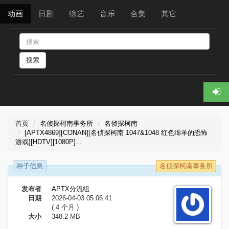
动画
日剧
综艺
音乐
合集
其它
搜索
首页
名侦探柯南事务所
名侦探柯南
[APTX4869][CONAN][名侦探柯南 1047&1048 红色绵羊的恐怖
游戏][HDTV][1080P]...
种子信息
名侦探柯南事务所
发布者
APTX分流组
日期
2026-04-03 05:06:41
( 4 个月 )
大小
348.2 MB