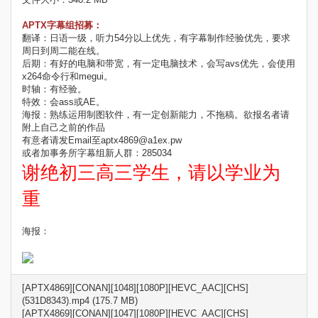
APTX字幕组招募：
翻译：日语一级，听力54分以上优先，有字幕制作经验优先，要求
周日到周二能在线。
后期：有好的电脑和带宽，有一定电脑技术，会写avs优先，会使用
x264命令行和megui。
时轴：有经验。
特效：会ass或AE。
海报：熟练运用制图软件，有一定创新能力，不拖稿。欲报名者请
附上自己之前的作品
有意者请发Email至aptx4869@a1ex.pw
或者加事务所字幕组新人群：285034
谢绝初三高三学生，请以学业为
重
海报：
[APTX4869][CONAN][1048][1080P][HEVC_AAC][CHS]
(531D8343).mp4 (175.7 MB)
[APTX4869][CONAN][1047][1080P][HEVC_AAC][CHS]