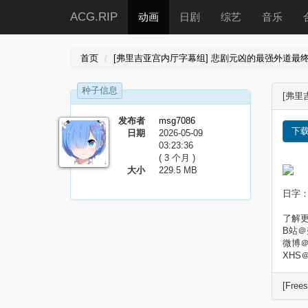
ACG.RIP
动画
日剧
综艺
音乐
首页
[弗里吉亚宫内厅字幕组] 悲剧元凶的最强外道最终BOSS女王
种子信息
[弗里
发布者
msg7086
下
日期
2026-05-09
03:23:36
( 3 个月 )
大小
229.5 MB
日字：
了解
B站
微博
XHS
[Free