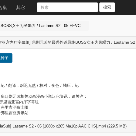
合集
其它
搜索
为民竭力 / Lastame S2 - 05 HEVC...
吉亚宫内厅字幕组] 悲剧元凶的最强外道最终BOSS女王为民竭力 / Lastame S2 - 0
载种子
纪 / 翻译：尉迟无然 / 校对：夜色 / 轴压：纪
更多悲剧元凶相关动画漫画小说汉化资讯，请关注：
＠弗里吉亚宫内厅字幕组
＠弗里吉亚骑士团
＠弗里吉亚资讯站
siaSub] Lastame S2 - 05 [1080p x265 Ma10p AAC CHS].mp4 (229.5 MB)