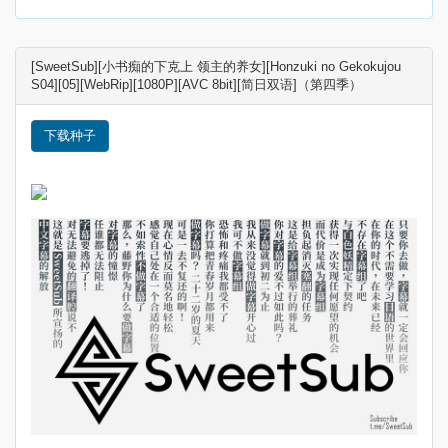
[SweetSub][小书痴的下克上 领主的养女][Honzuki no Gekokujou
S04][05][WebRip][1080P][AVC 8bit][简日双语]（第四季）
下载种子