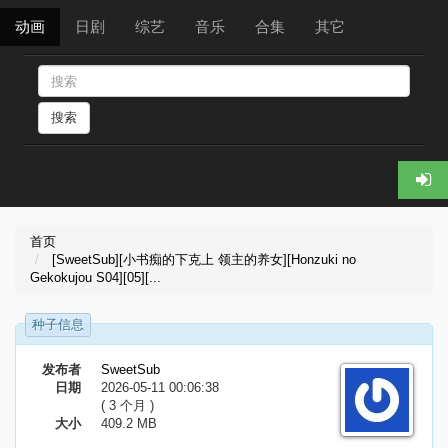
动画
日剧
综艺
音乐
合集
其它
搜索
首页
[SweetSub][小书痴的下克上 领主的养女][Honzuki no
Gekokujou S04][05][...
种子信息
发布者
SweetSub
日期
2026-05-11 00:06:38
( 3 个月 )
大小
409.2 MB